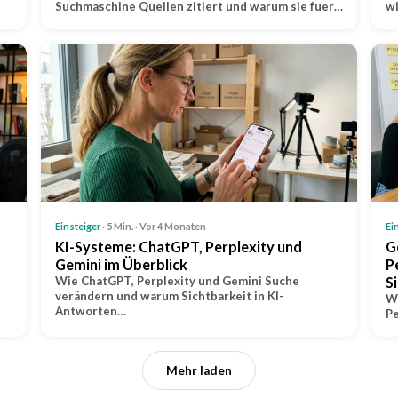
Suchmaschine Quellen zitiert und warum sie fuer…
wi
Einsteiger
· 5 Min. · Vor 4 Monaten
Ei
KI-Systeme: ChatGPT, Perplexity und
G
Gemini im Überblick
P
Wie ChatGPT, Perplexity und Gemini Suche
S
verändern und warum Sichtbarkeit in KI-
Wa
Antworten…
Pe
Mehr laden