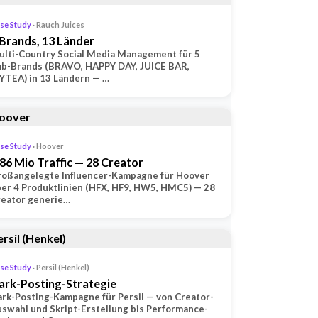
se Study
· Rauch Juices
 Brands, 13 Länder
lti-Country Social Media Management für 5
ub-Brands (BRAVO, HAPPY DAY, JUICE BAR,
TEA) in 13 Ländern — …
se Study
· Hoover
,86 Mio Traffic — 28 Creator
roßangelegte Influencer-Kampagne für Hoover
er 4 Produktlinien (HFX, HF9, HW5, HMC5) — 28
reator generie…
se Study
· Persil (Henkel)
ark-Posting-Strategie
rk-Posting-Kampagne für Persil — von Creator-
swahl und Skript-Erstellung bis Performance-