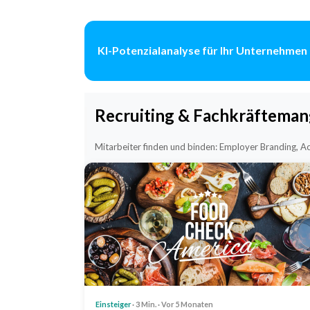
KI-Potenzialanalyse für Ihr Unternehmen
Recruiting & Fachkräfteman
Mitarbeiter finden und binden: Employer Branding, Act
Einsteiger
· 3 Min. · Vor 5 Monaten