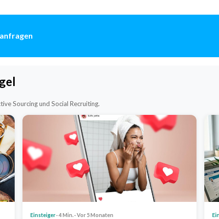
 anfragen
gel
ive Sourcing und Social Recruiting.
Einsteiger
· 4 Min. · Vor 5 Monaten
Ei