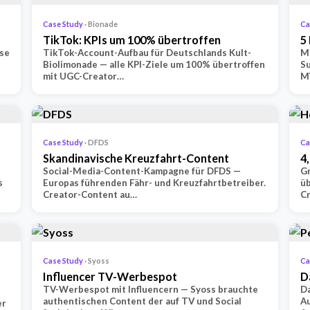
Case Study
· Bionade
Ca
TikTok: KPIs um 100% übertroffen
5
sse
TikTok-Account-Aufbau für Deutschlands Kult-
Mu
Biolimonade — alle KPI-Ziele um 100% übertroffen
S
mit UGC-Creator…
MY
Case Study
· DFDS
Ca
Skandinavische Kreuzfahrt-Content
4
Social-Media-Content-Kampagne für DFDS —
G
s
Europas führenden Fähr- und Kreuzfahrtbetreiber.
üb
Creator-Content au…
C
Case Study
· Syoss
Ca
Influencer TV-Werbespot
D
TV-Werbespot mit Influencern — Syoss brauchte
Da
authentischen Content der auf TV und Social
Au
er