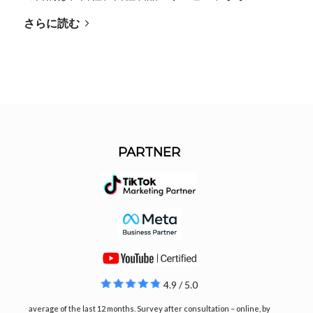
さらに読む
PARTNER
4.9 / 5.0
average of the last 12 months. Survey after consultation – online, by