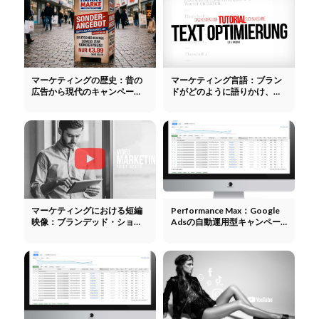
マーケティングの歴史：昔の
マーケティング言語：ブラン
広告から現代のキャンペーン
ドがどのように語りかけ、説
まで
得し、反応を引き出すか
マーケティングにおける短編
Performance Max：Google
映像：ブランデッド・ショー
Adsの自動運用型キャンペー
ト、ストーリーテリング、そ
ンタイプ
して感情への訴求