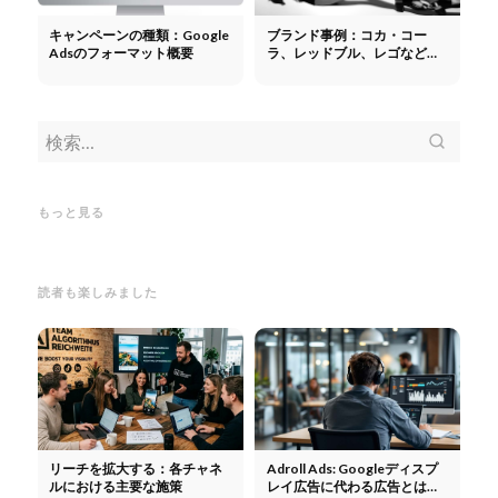
キャンペーンの種類：Google
ブランド事例：コカ・コー
Adsのフォーマット概要
ラ、レッドブル、レゴなどが
どのようにマーケティングを
行っているか
キーワードプランナー：Google
クロール：Googleがページをク
キーワードプランナー：Google
ロールすることの意味
クロー
SEO
Adsの検索ボリュームと入札単
ル：Googleがページをクロール
全ガ
もっと見る
価を見積もる
することの意味
適化
読者も楽しみました
リーチを拡大する：各チャネ
Adroll Ads: Googleディスプ
ルにおける主要な施策
レイ広告に代わる広告とは？