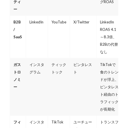
ティ
グROAS
ー
B2B
LinkedIn
YouTube
X/Twitter
LinkedIn
/
ROAS 4.1
SaaS
～8.3倍、
B2Bの代替
なし
ガス
インスタ
ティック
ピンタレス
TikTokで
トロ
グラム
トック
ト
食のトレン
ノミ
ドが浮上、
ー
ピンタレス
ト経由のト
ラフィック
が長期化
フィ
インスタ
TikTok
ユーチュー
トランスフ