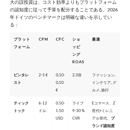
大の誤投資は、コスト効率よりもプラットフォーム
の認知度に従って予算を配分することである。2026
年ドイツのベンチマークは明確な違いを示してい
る：
プラット
CPM
CPC
ショ
最適
フォーム
ッピ
ング
ROAS
ピンタレ
2-5 €
0,10-
2.3倍
ファッション,
スト
0,50
インテリア, グ
€
ルメ, 旅行
ティック
6-12
0.50-
ライブ
Eコマース、Z
トック
ドル
1.50
9-30 %
世代+ミレニ
USD
CVR
アル世代、
ブ
ランド認知度