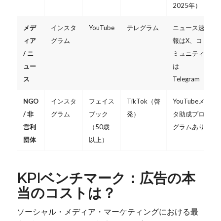
2025年）
メデ
インスタ
YouTube
テレグラム
ニュース速
ィア
グラム
報はX、コ
/ ニ
ミュニティ
ュー
は
ス
Telegram
NGO
インスタ
フェイス
TikTok（啓
YouTubeメ
/ 非
グラム
ブック
発）
タ助成プロ
営利
（50歳
グラムあり
団体
以上）
KPIベンチマーク：広告の本
当のコストは？
ソーシャル・メディア・マーケティングにおける最