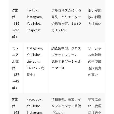
Z世
TikTok、
アルゴリズムによる
低いが家
代
Instagram、
発見、クリエイター
族の影響
（16
YouTube、
の購買決定、1日90
力は高い
～26
Snapchat
分 TikTok
歳）
ミレ
Instagram、
調査集中型、クロス
ソーシャ
ニア
YouTube、
プラットフォーム、
ル年齢層
ル世
LinkedIn、
成長する
ソーシャル
の中で最
代
TikTok（成
コマース
も購買力
（27
長中）
が高い
～42
歳）
X世
Facebook、
情報重視、長文、イ
非常に高
代
YouTube、
ンフルエンサー重視
い – 代理
（43
Instagram、
ではない
店は過小