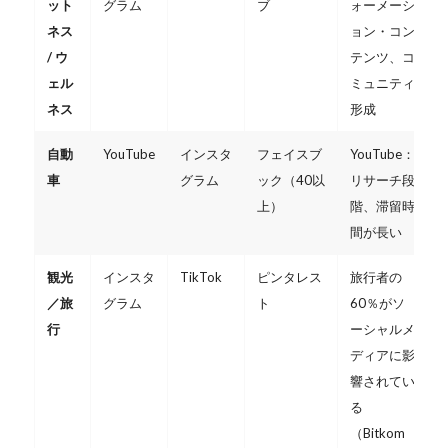
ット
グラム
ブ
ォーメーシ
ネス
ョン・コン
/ ウ
テンツ、コ
ェル
ミュニティ
ネス
形成
自動
YouTube
インスタ
フェイスブ
YouTube：
車
グラム
ック（40以
リサーチ段
上）
階、滞留時
間が長い
観光
インスタ
TikTok
ピンタレス
旅行者の
／旅
グラム
ト
60％がソ
行
ーシャルメ
ディアに影
響されてい
る
（Bitkom