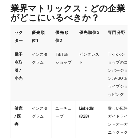
業界マトリックス：どの企業
がどこにいるべきか？
セク
優先順
優先順
優先順位3
専門分野
ター
位1
位2
電子
インスタ
TikTok
ピンタレス
TikTokシ
商取
グラム
ショップ
ト
ョップのコ
引 /
ンバージョ
小売
ン: 9-30 %
ライブショ
ッピング
健康
インスタ
ユーチュ
LinkedIn
厳しい広告
/ 医
グラム
ーブ
(B2B)
ガイドライ
療
ン – オーガ
ニック＋ク