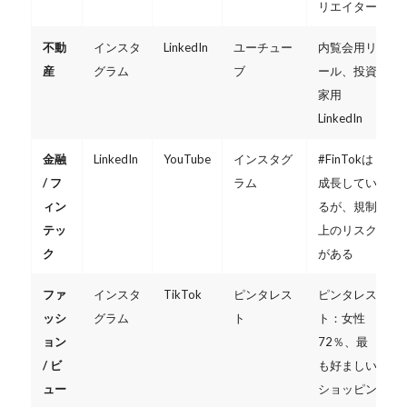
リエイター
不動
インスタ
LinkedIn
ユーチュー
内覧会用リ
産
グラム
ブ
ール、投資
家用
LinkedIn
金融
LinkedIn
YouTube
インスタグ
#FinTokは
/ フ
ラム
成長してい
ィン
るが、規制
テッ
上のリスク
ク
がある
ファ
インスタ
TikTok
ピンタレス
ピンタレス
ッシ
グラム
ト
ト：女性
ョン
72％、最
/ ビ
も好ましい
ュー
ショッピン