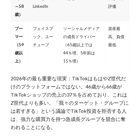
～58
LinkedIn
評価
歳）
ブー
フェイスブ
ソーシャルメディア
資産最
マー
ック、ユー
の成長ドライバー
高、負債
（59
チューブ
（65歳以上では
最低
歳以
44％増、5年前は
上）
15％増）
2026年の最も重要な現実：TikTokはもはやZ世代だ
けのプラットフォームではない。46歳から66歳が
TikTokショップの売上の37％を占めており、これは
Z世代よりも多い。「我々のターゲット・グループに
は若すぎる」という議論でTikTok投資を拒否する人
は、強力な購買力を持つ急成長グループを競合に奪
われることになる。