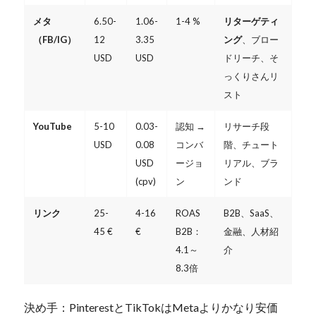
メタ
6.50-
1.06-
1-4 %
リターゲティ
（FB/IG）
12
3.35
ング
、ブロー
USD
USD
ドリーチ、そ
っくりさんリ
スト
YouTube
5-10
0.03-
認知 →
リサーチ段
USD
0.08
コンバ
階、チュート
USD
ージョ
リアル、ブラ
(cpv)
ン
ンド
リンク
25-
4-16
ROAS
B2B、SaaS、
45 €
€
B2B：
金融、人材紹
4.1～
介
8.3倍
決め手：PinterestとTikTokはMetaよりかなり安価