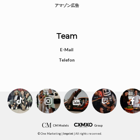
アマゾン広告
Team
E-Mail
Telefon
CM Models
Group
© One Marketing |
Imprint
| All rights reserved.