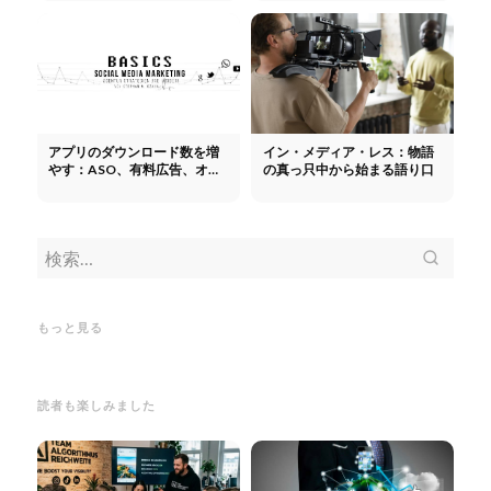
プの手順
アプリのダウンロード数を増
イン・メディア・レス：物語
やす：ASO、有料広告、オー
の真っ只中から始まる語り口
ガニック検索に向けた15の戦
略
メデ
メディア報道：アーンド・カバ
ンニ
レッジを生み出し、広報活動を
マーケティングにおける「英雄
定、
最適化する
メディア報道：アー
の旅」：構造、段階、事例
マー
ラン
ンド・カバレッジを生み出し、
ケティングにおける「英雄の
おけ
もっと見る
広報活動を最適化する
旅」：構造、段階、事例
予算
読者も楽しみました