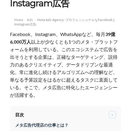
Instagram広告
Home
Ads
Meta Ads Agency: プロフェッショナルなFacebookと
›
›
Instagram広告
Facebook、Instagram、WhatsAppなど、毎月
39億
6,000万人
以上が少なくとも1つのメタ・プラットフ
ォームを利用している。このエコシステムで広告を
出そうとする企業は、正確なターゲティング、説得
力のあるクリエイティブ、データドリブンな最適
化、常に進化し続けるアルゴリズムへの理解など、
単なる予算設定をはるかに超えるタスクに直面して
いる。そこで、メタ広告に特化したエージェンシー
が活躍する。
目次
-
メタ広告代理店の仕事とは？