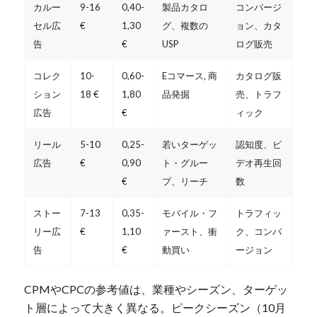
カルー
9-16
0,40-
製品カタロ
コンバージ
セル広
€
1,30
グ、複数の
ョン、カタ
告
€
USP
ログ販売
コレク
10-
0,60-
Eコマース, 商
カタログ販
ション
18 €
1,80
品発掘
売、トラフ
広告
€
ィック
リール
5-10
0,25-
若いターゲッ
認知度、ビ
広告
€
0,90
ト・グルー
デオ再生回
€
プ、リーチ
数
ストー
7-13
0,35-
モバイル・フ
トラフィッ
リー広
€
1,10
ァースト、衝
ク、コンバ
告
€
動買い
ージョン
CPMやCPCの参考値は、業種やシーズン、ターゲッ
ト層によって大きく異なる。ピークシーズン（10月