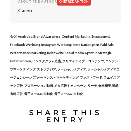
ABOUT THE AUTHOR
CHEFREDAKTION
Caren
タグ:
Analytics
,
Brand Awareness
,
Content Marketing
,
Engagement
,
Facebook Werbung
,
Instagram Werbung
,
Meta Kampagnen
,
Paid Ads
,
Performance Marketing
,
Reichweite
,
Social Media Agentur
,
Strategie
,
Unternehmen
,
インスタグラム広告
,
クリエイティブ・コンテンツ
,
コンテン
ツマーケティング
,
ストラテジア
,
ソーシャルメディア
,
ソーシャルメディアエ
ージェンシー
,
パフォーマンス・マーケティング
,
ファストフード
,
フェイスブ
ック広告
,
プロモーション動画
,
メタ広告キャンペーン
,
リーチ
,
会社概要
,
戦略
,
有料広告
,
電子メールの自動化
,
電子メールの自動化
SHARE THIS
ENTRY