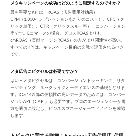
メタキャンペーンの成功はどのように測定するのですか？
最も重要なKPIは、ROAS（広告費用対効果）、
CPM（1,000インプレッションあたりのコスト）、CPC（ク
リック単価）、CTR（クリックスルー率）、コンバージョン
率です。Eコマースの場合、グロスROASよりも
cmROAS（貢献マージンROAS）の方がより関連性が高い。
すべてのKPIは、キャンペーン目的の文脈で評価されるべき
です。
メタ広告にピクセルは必要ですか？
はい – メタピクセルは、コンバージョントラッキング、リタ
ーゲティング、ルックライクオーディエンスの基礎となりま
す。iOS 14以降の信頼性の高いデータのためには、コンバー
ジョンAPI（CAPI）も必要です。プロのエージェンシーが両
方を適切に設定し、ビジネスマネージャーでドメインを確認
します。
トピックに関する詳細：
Facebook広告代理店
–
代理