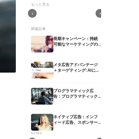
選定基準
企業向けTikTok広
もっと見る
向けた15の戦略
制作会社：役割、サービス、選定基準
ROASを向上させる
‹
›
関連記事
長期キャンペーン：持続
可能なマーケティングの
定義、メリット、事例
メタ広告アドバンテージ
＋ターゲティング: AIによ
るターゲット層、CPMお
よびコンバージョンの最
適化
プログラマティック広
告：プログラマティック
広告、DSP、SSP、RTB
の解説
インフルエンサ
ネイティブ広告：インフ
ーダーとのコラ
ィード広告、スポンサー
共有メディア
による獲得メデ
ドコンテンツ、およびレ
共有メディア: 定義、意味とPESOモデル
インフルエンサーPR
NEWS
コメンドウィジェットを
における戦略
コラボレーションによ
解説