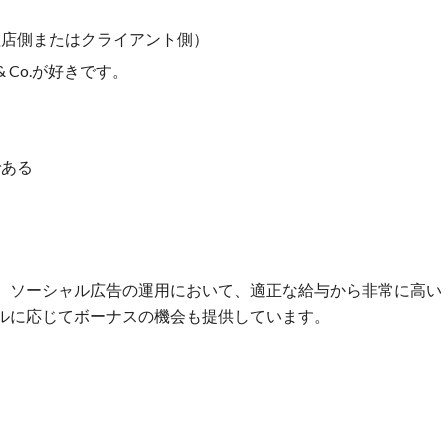
理店側またはクライアント側）
k & Co.が好きです。
である
、ソーシャル広告の運用において、適正な給与から非常に高い
ルに応じてボーナスの機会も提供しています。