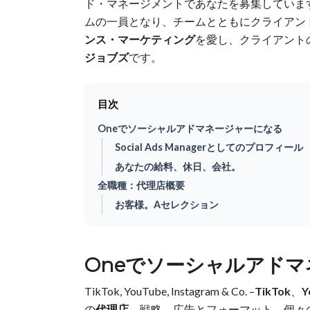
ド・マネージメントであなたを募集していま
ムの一員となり、チームとともにクライアン
ンス・マーケティング
を愛し、クライアント
ジョブズ
です。
目次
Oneでソーシャルアドマネージャーになる
Social Ads Managerとしてのプロフィール
あなたの給料、休日、会社。
全職種：代理店概要
お客様。Aセレクション
Oneでソーシャルアド
TikTok, YouTube, Instagram & Co. –
TikTok
、
Y
の
代理店
、戦略、広告とフォーマット、個々