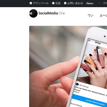
ィア: 定義、意味とPESOモデルにおける戦略
アゲンツール
広告
インフルエンサーPR：意見リーダーとの
お問い合わせ
News
|
ワン
エー