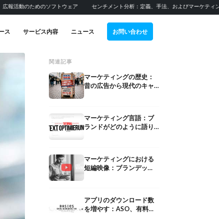
めのソフトウェア
センチメント分析：定義、手法、およびマーケティングにおける活
ース
サービス内容
ニュース
お問い合わせ
関連記事
マーケティングの歴史：
昔の広告から現代のキャ
ンペーンまで
マーケティング言語：ブ
ランドがどのように語り
かけ、説得し、反応を引
き出すか
マーケティングにおける
短編映像：ブランデッ
ド・ショート、ストーリ
ーテリング、そして感情
への訴求
アプリのダウンロード数
企業向けTikTo
を増やす：ASO、有料広
制作会社：役割、サービス、
出稿し、ROAS
告、オーガニック検索に